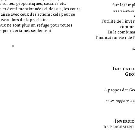
 sortes: géopolitiques, sociales etc.
Sur les imp
s et demi mentionnées ci-dessus, les cours
ses valeurs
issé avec ceux des actions; cela peut se
veau lors de la prochaine...
l’utilité de l’inv
eux ne sont plus un refuge pour toutes
comme i
is pour certaines seulement.
En le combinan
l’indicateur
pmi
de l
µ
s
Indicate
Geo
À propos de: G
et ses rapports av
Inversio
de placement