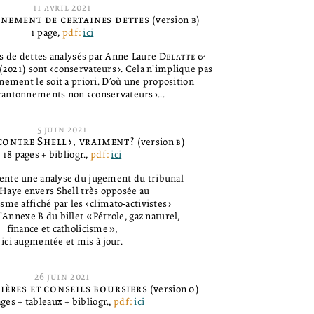
11
avril
2021
nement de certaines dettes
(version
b
)
1 page,
pdf:
ici
 de dettes analysés par Anne-Laure
Delatte
&
(2021) sont ‹conservateurs›. Cela n’implique pas
nement le soit a priori. D’où une proposition
 cantonnements non ‹conservateurs›...
5
juin
2021
 contre Shell›, vraiment?
(version
b
)
18 pages + bibliogr.,
pdf:
ici
sente une analyse du jugement du tribunal
 Haye envers Shell très opposée au
sme affiché par les ‹climato-activistes›
’Annexe B du billet «Pétrole, gaz naturel,
finance et catholicisme»,
ici augmentée et mis à jour.
26
juin
2021
ières et conseils boursiers
(version
o
)
ages + tableaux + bibliogr.,
pdf:
ici