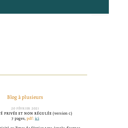
Blog à plusieurs
20
février
2021
té privée et non régulée
(version
c
)
7 pages,
pdf:
ici