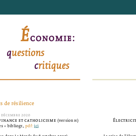
ts de résilience
5
décembre
2020
 finance et catholicisme
Électrici
(version
h
)
s + bibliogr.,
pdf:
ici