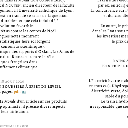
rue dans
Le Monde
du 8 octobre 2020),
La crise de l'élec
cal
Nguyen,
ancien directeur de la faculté
par ex. en 2011) 
gement à l’Université catholique de Lyon,
La concurrence sur l'
est en train de se saisir de la question
et donc au dé
urable» et que cela induit déjà
volution favorable.
En outre, le pri
t têtus contre les contes de Noël.
dans les États sous r
ngues notes montrent
les investissemen
tatistiques hors sol forgent
le prix d
‹consensus scientifique›.
ritique des rapports d’Oxfam/Les Amis de
Institut Rousseau contre le rôle
Trains 
ques françaises dans
prix triple 
auffement climatique.
L’électricité verte n’
18
août
2020
en tous cas). L’hydrog
 boursiers à effet de levier
électricité verte, do
 pages,
pdf:
ici
sable du poin
Le Monde
d’un article sur ces produits
Le train à hyd
p optimiste, il précise divers aspects
irresponsable que ses
 leur utilisation.
septembre
2020