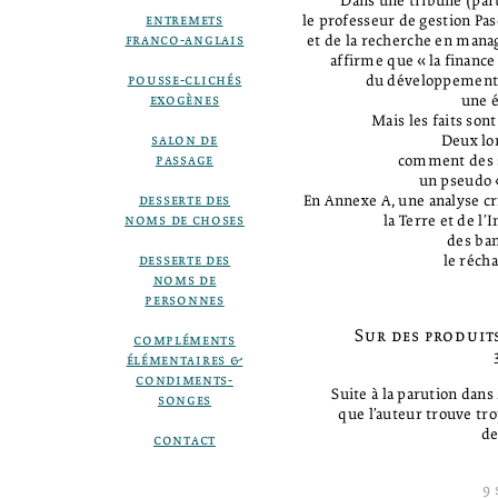
Dans une tribune (pa
entremets
le professeur de gestion Pas
franco-anglais
et de la recherche en mana
affirme que «la finance 
pousse-clichés
du développement d
exogènes
une é
Mais les faits son
salon de
Deux lo
passage
comment des s
un pseudo 
desserte des
En Annexe A, une analyse c
noms de choses
la Terre et de l’
des ban
desserte des
le réch
noms de
personnes
Sur des produits
compléments
3
élémentaires &
condiments-
Suite à la parution dans
songes
que l’auteur trouve tro
de
contact
9