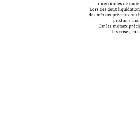
incertitudes de toutes
xxx
Lors des deux liquidation
des métaux précieux ont ba
produire à nou
xxx
Car les métaux préci
les crises, ma