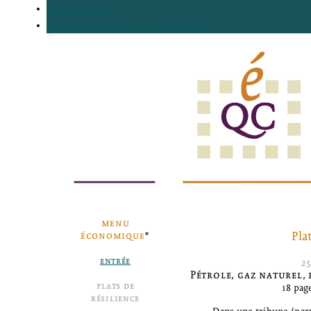
Aller au contenu
Aller au menu principal et à l'identification
menu
Pla
économique
*
entrée
2
Pétrole, gaz naturel,
plats de
18 page
résilience