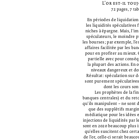
µ µ µ
L’or est-il tou
µ
72 pages, 7 ta
En périodes de liquidation
les liquidités spéculatives 
niches à épargne. Mais, l’im
spéculateurs, le moindre pr
les bourses; par exemple, l’es
affaires facilitée par les b
pour en profiter au mieux. O
partielle avec pour consé
la plupart des actions. En 
niveaux dangereux et don
Résultat: spéculation sur d
sont purement spéculatives 
dont les cours son
xxx
Les prophètes de la fi
banques centrales) et du ret
qu’ils manipulent – ne sont 
que des supplétifs margin
médiatique pour les idées e
injections de liquidités par
sont en 2020 beaucoup plus i
qu’elles suscitent chez cert
de l’or, celle-ci serait beauc