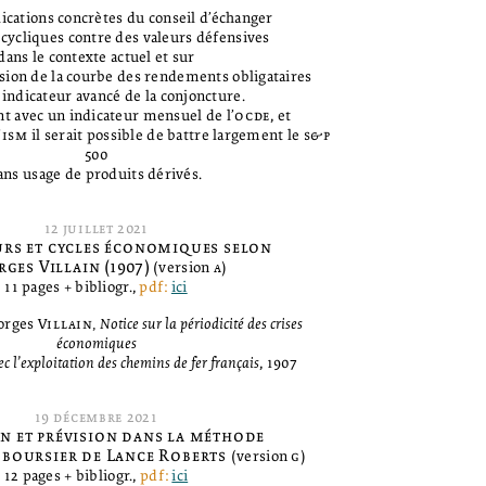
lications concrètes du conseil d’échanger
 cycliques contre des valeurs défensives
dans le contexte actuel et sur
ersion de la courbe des rendements obligataires
ndicateur avancé de la conjoncture.
t avec un indicateur mensuel de l’
ocde
, et
’
ism
il serait possible de battre largement le
s&p
500
ans usage de produits dérivés.
12
juillet
2021
urs et cycles économiques selon
rges Villain
(1907)
(version
a
)
11 pages + bibliogr.,
pdf:
ici
eorges
Villain,
Notice sur la périodicité des crises
économiques
ec l’exploitation des chemins de fer français
, 1907
19
décembre
2021
n et prévision dans la méthode
 boursier de Lance Roberts
(version
g
)
12 pages + bibliogr.,
pdf:
ici