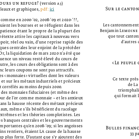
jours un refuge?
(version
a
)
3
Sur le canton
bleaux et graphiques,
pdf:
ici
 comme en 2000-’02, 2008-’09 et 2020-’??,
Les cantonnements
fuient les bourses et se réfugient dans les
Benjamin
Lemoine
patience étant le propre de la plupart des
que tout canton
étexte attire les capitaux à nouveau vers
d’autres
poir, réel ou vain, d’une reprise rapide des
anques centrales leur enjoint de la précéder
r, la liquidation de mars 2020 n’a été que
quence un niveau resté élevé du cours de
‹Le peuple
outre, les cours des obligations sont à des
c leurs coupons ne sont pas attractifs.
es ‹monnaies› virtuelles dont les valeurs
Ce texte pré
et sur les métaux industriels et précieux
de La
t corrélés au moins depuis 2000.
triomphali
n des monnaies fiduciaires (et même des
qui formait l
our de l’or comme monnaie – et les anxieux
dans la hausse récente des métaux précieux
aux, même s’ils bénéficient du racolage
xtrêmes et les théories complotistes. Les
 les banques centrales et les gouvernements
mportantes qu’en 2008-’09; si les angoisses
Bulles financ
ains rentiers, étaient LA cause de la hausse
33 p
oup plus forte. D’autant que s’y ajoutent des