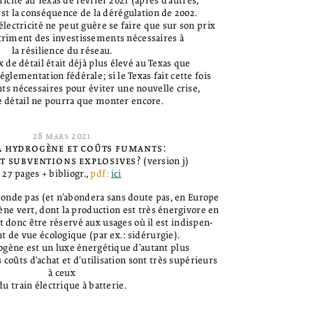
tricité au Texas de février 2021 (après d'autres,
est la conséquence de la dérégulation de 2002.
électricité ne peut guère se faire que sur son prix
triment des investissements nécessaires à
la résilience du réseau.
x de détail était déjà plus élevé au Texas que
églementation fédérale; si le Texas fait cette fois
ts nécessaires pour éviter une nouvelle crise,
e détail ne pourra que monter encore.
28
mars
2021
à hydrogène et coûts fumants:
et subventions explosives?
(version j)
27 pages + bibliogr.,
pdf:
ici
abonde pas (et n’abondera sans doute pas, en Europe
ène vert, dont la production est très énergivore en
it donc être réservé aux usages où il est indispen-
t de vue écologique (par ex.: sidérurgie).
rogène est un luxe énergétique d’autant plus
 coûts d’achat et d’utilisation sont très supérieurs
à ceux
du train électrique à batterie.