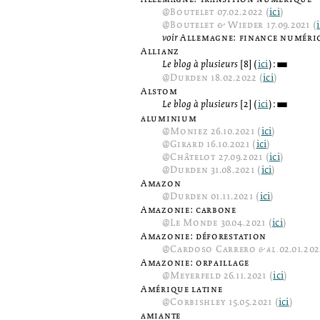
@
Boutelet
07.02.2022 (
ici
)
@
Boutelet & Wieder
17.09.2021 (
voir
Allemagne: finance numéri
Allianz
Le blog à plusieurs
[8] (
ici
):
3
@
Durden
18.02.2022 (
ici
)
Alstom
Le blog à plusieurs
[2] (
ici
):
3
aluminium
@
Moniez
26.10.2021 (
ici
)
@
Girard
16.10.2021 (
ici
)
@
Châtelot
27.09.2021 (
ici
)
@
Durden
31.08.2021 (
ici
)
Amazon
@
Durden
01.11.2021 (
ici
)
Amazonie: carbone
@
Le Monde
30.04.2021 (
ici
)
Amazonie: déforestation
@
Cardoso Carrero
& al.
02.01.202
Amazonie: orpaillage
@
Meyerfeld
26.11.2021 (
ici
)
Amérique latine
@
Corbishley
15.05.2021 (
ici
)
amiante