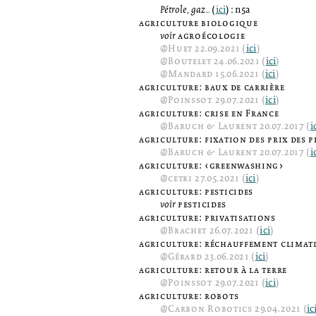
Pétrole, gaz...
(
ici
): n5a
agriculture biologique
voir
agroécologie
@
Huet
22.09.2021 (
ici
)
@
Boutelet
24.06.2021 (
ici
)
@
Mandard
15.06.2021 (
ici
)
agriculture: baux de carrière
@
Poinssot
29.07.2021 (
ici
)
agriculture: crise en France
@
Baruch & Laurent
20.07.2017 (
i
agriculture: fixation des prix des 
@
Baruch & Laurent
20.07.2017 (
i
agriculture: ‹greenwashing›
@
cetri
27.05.2021 (
ici
)
agriculture: pesticides
voir
pesticides
agriculture: privatisations
@
Brachet
26.07.2021 (
ici
)
agriculture: réchauffement climat
@
Gérard
23.06.2021 (
ici
)
agriculture: retour à la terre
@
Poinssot
29.07.2021 (
ici
)
agriculture: robots
@
Carbon Robotics
29.04.2021 (
ic