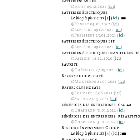
batteries: avion
@
Hube
09.12.2021 (
ici
)
batteries électriques
Le blog à plusieurs
[2] (
ici
):
3
@
Hivert
04.01.2022 (
ici
)
@
Leplâtre
09.12.2021 (
ici
)
@
Philibert
23.04.2021 (
ici
)
batteries électriques lfp
@
Leplâtre
09.12.2021 (
ici
)
batteries électriques: nanotubes d
@
Bazizin
14.12.2020 (
ici
)
bauxite
@
Châtelot
27.09.2021 (
ici
)
Bayer: biodiversité
@
Mouterde
21.05.2021 (
ici
)
Bayer: glyphosate
@
Foucart
16.06.2021 (
ici
)
@
Saliba
27.03.2021 (
ici
)
bénéfices des entreprises: cac 40
@
Chaperon
31.01.2022 (
ici
)
bénéfices des entreprises: répartiti
@
Chaperon
31.01.2022 (
ici
)
Bespoke Investment Group
Le blog à plusieurs
[4] (
ici
):
3
Bianco Research