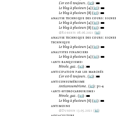
L’or est-il toujours...
(
ici
):
3
Le blog à plusieurs
[4] (
ici
):
3
Le blog à plusieurs
[8] (
ici
):
3
analyse technique des cours: signe
Le blog à plusieurs
[4] (
ici
):
3
Le blog à plusieurs
[8] (
ici
):
3
@
Roberts
08.06.2021 (
ici
)
analyse technique des cours: signe
technique
Le blog à plusieurs
[4] (
ici
):
3
analystes financiers
Le blog à plusieurs
[4] (
ici
):
3
‹anti-banquisme›
Pétrole, gaz...
(
ici
):
3
anticipation par les marchés
L’or est-il toujours...
(
ici
):
3
anticonsumérisme
Anticonsumérisme...
(
ici
): p1-4
‹anti-hydrocarburisme›
Pétrole, gaz...
(
ici
):
3
Le blog à plusieurs
[6] (
ici
):
3
antimoine
@
Durden
13.05.2021 (
ici
)
aquaculture