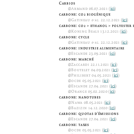
Carbios
@
Armand
06.07.2021 (
ici
)
carbone: co
biogénique
2
@
Gatineau
& al.
22.12.2021 (
ici
)
carbone: co
> ethanol > polyester e
2
@
Koning Beals
13.12.2021 (
ici
)
carbone: cycle
@
Gatineau
& al.
22.12.2021 (
ici
)
carbone: industrie alimentaire
@
Escande
23.09.2021 (
ici
)
carbone: marché
@
Zaccardi
22.11.2021 (
ici
)
@
Boutelet
04.09.2021 (
ici
)
@
Philibert
04.05.2021 (
ici
)
@
ocde
05.05.2021 (
ici
)
@
Escande
27.04.2021 (
ici
)
@
Orange
05.02.2020 (
ici
)
carbone: nanotubes
@
Nawa
08.05.2021 (
ici
)
@
Bazizin
14.12.2020 (
ici
)
carbone: quotas d'émissions
@
Escande
27.04.2021 (
ici
)
carbone: taxes
@
ocde
05.05.2021 (
ici
)