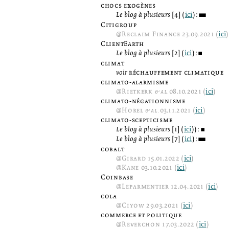
chocs exogènes
Le blog à plusieurs
[4] (
ici
):
3
Citigroup
@
Reclaim Finance
23.09.2021 (
ici
)
ClientEarth
Le blog à plusieurs
[2] (
ici
):
2
climat
voir
réchauffement climatique
climato-alarmisme
@
Rietkerk
& al.
08.10.2021 (
ici
)
climato-négationnisme
@
Horel
& al.
03.11.2021 (
ici
)
climato-scepticisme
Le blog à plusieurs
[1] (
ici
)):
2
Le blog à plusieurs
[7] (
ici
):
3
cobalt
@
Girard
15.01.2022 (
ici
)
@
Kane
03.10.2021 (
ici
)
Coinbase
@
Leparmentier
12.04.2021 (
ici
)
cola
@
Ciyow
29.03.2021 (
ici
)
commerce et politique
@
Reverchon
17.03.2022 (
ici
)