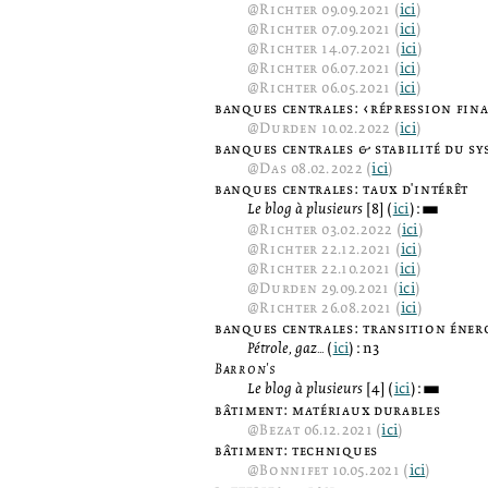
@
Richter
09.09.2021 (
ici
)
@
Richter
07.09.2021 (
ici
)
@
Richter
14.07.2021 (
ici
)
@
Richter
06.07.2021 (
ici
)
@
Richter
06.05.2021 (
ici
)
banques centrales: ‹répression fin
@
Durden
10.02.2022 (
ici
)
banques centrales & stabilité du sy
@
Das
08.02.2022 (
ici
)
banques centrales: taux d'intérêt
Le blog à plusieurs
[8] (
ici
):
3
@
Richter
03.02.2022 (
ici
)
@
Richter
22.12.2021 (
ici
)
@
Richter
22.10.2021 (
ici
)
@
Durden
29.09.2021 (
ici
)
@
Richter
26.08.2021 (
ici
)
banques centrales: transition éner
Pétrole, gaz...
(
ici
): n3
Barron's
Le blog à plusieurs
[4] (
ici
):
3
bâtiment: matériaux durables
@
Bezat
06.12.2021 (
ici
)
bâtiment: techniques
@
Bonnifet
10.05.2021 (
ici
)