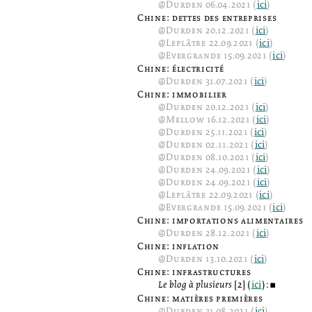
@
Durden
06.04.2021 (
ici
)
Chine: dettes des entreprises
@
Durden
20.12.2021 (
ici
)
@
Leplâtre
22.09.2021 (
ici
)
@
Evergrande
15.09.2021 (
ici
)
Chine: électricité
@
Durden
31.07.2021 (
ici
)
Chine: immobilier
@
Durden
20.12.2021 (
ici
)
@
Mellow
16.12.2021 (
ici
)
@
Durden
25.11.2021 (
ici
)
@
Durden
02.11.2021 (
ici
)
@
Durden
08.10.2021 (
ici
)
@
Durden
24.09.2021 (
ici
)
@
Durden
24.09.2021 (
ici
)
@
Leplâtre
22.09.2021 (
ici
)
@
Evergrande
15.09.2021 (
ici
)
Chine: importations alimentaires
@
Durden
28.12.2021 (
ici
)
Chine: inflation
@
Durden
13.10.2021 (
ici
)
Chine: infrastructures
Le blog à plusieurs
[2] (
ici
):
2
Chine: matières premières
@
Durden
31.08.2021 (
ici
)