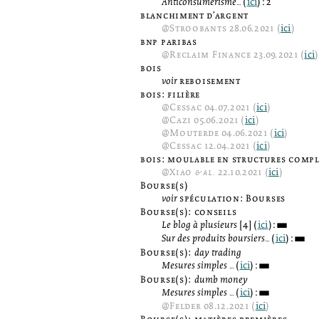
Anticonsumérisme...
(
ici
): 2
blanchiment d’argent
@
Stroobants
28.06.2021 (
ici
)
bnp paribas
@
Reclaim Finance
23.09.2021 (
ici
)
bois
voir
reboisement
bois: filière
@
Cessac
04.07.2021 (
ici
)
@
Cazi
05.06.2021 (
ici
)
@
Mouterde
04.06.2021 (
ici
)
@
Cessac
12.04.2021 (
ici
)
bois: moulable en structures compl
@
Xiao
& al.
22.10.2021 (
ici
)
Bourse(s)
voir
spéculation: Bourses
Bourse(s): conseils
Le blog à plusieurs
[4] (
ici
):
3
Sur des produits boursiers...
(
ici
):
3
Bourse(s):
day trading
Mesures simples ...
(
ici
):
3
Bourse(s):
dumb money
Mesures simples ...
(
ici
):
3
@
Felder
08.12.2021 (
ici
)