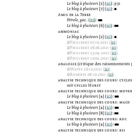
Le blog à plusieurs
[2] (
ici
): p31
Le blog à plusieurs
[7] (
ici
):
2
Amis de la Terre
Pétrole, gaz...
(
ici
):
3
Le blog à plusieurs
[6] (
ici
):
3
ammoniac
Le blog à plusieurs
[2] (
ici
):
2
@
Philibert
07.10.2021 (
ici
)
@
Philibert
08.06.2021 (
ici
)
@
Philibert
23.04.2021 (
ici
)
@
Philibert
10.04.2021 (
ici
)
analogie
(critique des raisonnements 
@
Watts
26.10.2021 (
ici
)
@
Roberts
08.10.2021 (
ici
)
analyse technique des cours: cycle
voir
cycles Hurst
analyse technique des cours: moye
Le blog à plusieurs
[4] (
ici
):
3
analyse technique des cours: macd
Le blog à plusieurs
[4] (
ici
):
3
Le blog à plusieurs
[8] (
ici
):
3
analyse technique des cours: roc
Le blog à plusieurs
[4] (
ici
):
3
analyse technique des cours: rsi