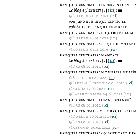
banques centrales: interventions e
Le blog à plusieurs
[8] (
ici
):
3
@
Durden
21.04.2021 (
ici
)
voir
Japon: banque centrale
voir
Suisse: banque centrale
banques centrales: liquidité des m
@
Durden
16.03.2022 (
ici
)
banques centrales: ‹liquidity trap›
@
Roberts
01.11.2019 (
ici
)
banques centrales: mandats
Le blog à plusieurs
[7] (
ici
):
3
@
Das
08.02.2022 (
ici
)
banques centrales: monnaies numé
@
Albert
10.02.2022 (
ici
)
@
Federal Reserve
20.01.2022 (
ici
)
@
Fonda
17.09.2021 (
ici
)
@
Bartholomew
04.08.2021 (
ici
)
banques centrales: omnipotence?
@
Das
08.02.2022 (
ici
)
banques centrales & pouvoir d'ach
@
Durden
10.02.2022 (
ici
)
@
Das
08.02.2022 (
ici
)
@
Keshner
05.02.2022 (
ici
)
banques centrales: ‹quantitative e