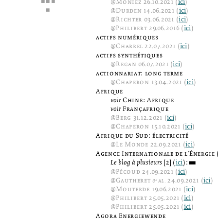
µ µ µ
@
Moniez
26.10.2021 (
ici
)
µ
@
Durden
14.06.2021 (
ici
)
@
Richter
03.06.2021 (
ici
)
@
Philibert
29.06.2016 (
ici
)
actifs numériques
@
Charrel
22.07.2021 (
ici
)
actifs synthétiques
@
Regan
06.07.2021 (
ici
)
actionnariat: long terme
@
Chaperon
13.04.2021 (
ici
)
Afrique
voir
Chine: Afrique
voir
Françafrique
@
Berg
31.12.2021 (
ici
)
@
Chaperon
15.10.2021 (
ici
)
Afrique du Sud: électricité
@
Le Monde
22.09.2021 (
ici
)
Agence Internationale de l'Énergie 
Le blog à plusieurs
[2] (
ici
):
3
@
Pécoud
24.09.2021 (
ici
)
@
Gautheret
& al.
24.09.2021 (
ici
)
@
Mouterde
19.06.2021 (
ici
)
@
Philibert
25.05.2021 (
ici
)
@
Philibert
25.05.2021 (
ici
)
Agora Energiewende