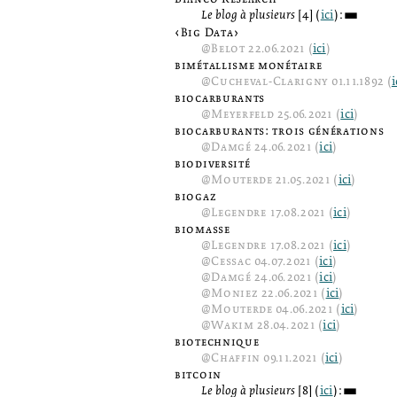
Le blog à plusieurs
[4] (
ici
):
3
‹Big Data›
@
Belot
22.06.2021 (
ici
)
bimétallisme monétaire
@
Cucheval-Clarigny
01.11.1892 (
i
biocarburants
@
Meyerfeld
25.06.2021 (
ici
)
biocarburants: trois générations
@
Damgé
24.06.2021 (
ici
)
biodiversité
@
Mouterde
21.05.2021 (
ici
)
biogaz
@
Legendre
17.08.2021 (
ici
)
biomasse
@
Legendre
17.08.2021 (
ici
)
@
Cessac
04.07.2021 (
ici
)
@
Damgé
24.06.2021 (
ici
)
@
Moniez
22.06.2021 (
ici
)
@
Mouterde
04.06.2021 (
ici
)
@
Wakim
28.04.2021 (
ici
)
biotechnique
@
Chaffin
09.11.2021 (
ici
)
bitcoin
Le blog à plusieurs
[8] (
ici
):
3