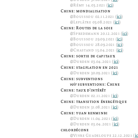
@
Rémy
14.03.2021 (
ici
)
Chine: mondialisation
@
Bouissou
02.11.2021 (
ici
)
@
Leplâtre
03.08.2021 (
ici
)
Chine: Routes de la soie
@
Spredemann
20.12.2021 (
ici
)
@
Bouissou
29.09.2021 (
ici
)
@
Bouissou
28.09.2021 (
ici
)
@
Chastand
15.04.2021 (
ici
)
Chine: sortie de capitaux
@
Durden
03.04.2021 (
ici
)
Chine: stagflation en 2021
@
Durden
30.09.2021 (
ici
)
Chine: subventions
voir
subventions: Chine
Chine: taux d’intérêt
@
Durden
02.11.2021 (
ici
)
Chine: transition énergétique
@
Durden
31.08.2021 (
ici
)
Chine: yuan renminbi
@
Durden
11.04.2021 (
ici
)
@
Durden
03.04.2021 (
ici
)
chlordécone
@
Vivre Guadeloupe
22.12.2021 (
ic