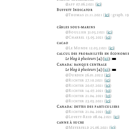
@
afp
07.06.2021 (
ici
)
Buffett Indicator
@
Thomas
21.11.2021 (
ici
): graph. 1
câbles sous-marins
@
Boullier
31.05.2021 (
ici
)
@
Charrel
13.05.2021 (
ici
)
cacao
@
Le Monde
12.05.2021 (
ici
)
calcul des probabilités en économi
Le blog à plusieurs
[4] (
ici
):
3
Canada: banque centrale
Le blog à plusieurs
[4] (
ici
):
3
@
Durden
26.01.2022 (
ici
)
@
Richter
27.10.2021 (
ici
)
@
Richter
20.07.2021 (
ici
)
@
Richter
14.07.2021 (
ici
)
@
Richter
21.04.2021 (
ici
)
@
Richter
23.03.2021 (
ici
)
Canada: dettes des particuliers
@
Richter
21.04.2021 (
ici
)
@
Lovett-Reid
08.04.2021 (
ici
)
canne à sucre
@
Meyerfeld
25.06.2021 (
ici
)