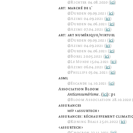
@
Richter
04.08.2020 (
ici
)
art: marché de l'
@
Durden
09.09.2021 (
ici
)
@
Azimi
04.09.2021 (
ici
)
@
Durden
04.06.2021 (
ici
)
@
Azimi
07.04.2021 (
ici
)
art: art numérique/virtuel
@
Durden
09.09.2021 (
ici
)
@
Azimi
04.09.2021 (
ici
)
@
Durden
04.06.2021 (
ici
)
@
Borel
20.05.2021 (
ici
)
@
Le Monde
15.04.2021 (
ici
)
@
Azimi
06.04.2021 (
ici
)
@
Phillips
03.04.2021 (
ici
)
asml
@
Escande
14.10.2021 (
ici
)
Association Bloom
Anticonsumérisme...
(
ici
): p1
@
Bloom Association
28.10.2020 
assurances
voir
‹assurtech›
assurances: réchauffement climati
@
Koning Beals
25.01.2022 (
ici
)
‹assurtech›
@
Chocron
23.11.2021 (
ici
)