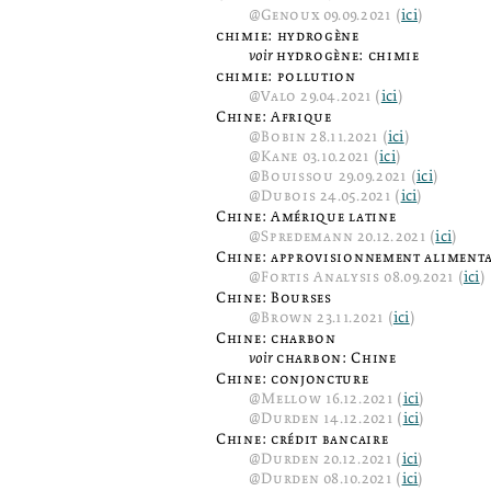
@
Genoux
09.09.2021 (
ici
)
chimie: hydrogène
voir
hydrogène: chimie
chimie: pollution
@
Valo
29.04.2021 (
ici
)
Chine: Afrique
@
Bobin
28.11.2021 (
ici
)
@
Kane
03.10.2021 (
ici
)
@
Bouissou
29.09.2021 (
ici
)
@
Dubois
24.05.2021 (
ici
)
Chine: Amérique latine
@
Spredemann
20.12.2021 (
ici
)
Chine: approvisionnement alimenta
@
Fortis Analysis
08.09.2021 (
ici
)
Chine: Bourses
@
Brown
23.11.2021 (
ici
)
Chine: charbon
voir
charbon: Chine
Chine: conjoncture
@
Mellow
16.12.2021 (
ici
)
@
Durden
14.12.2021 (
ici
)
Chine: crédit bancaire
@
Durden
20.12.2021 (
ici
)
@
Durden
08.10.2021 (
ici
)