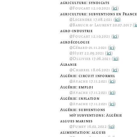
agriculture: syndicats
@
Foucart
12.10.2021 (
ici
)
agriculture: subventions en France
@
Legendre
17.08.2021 (
ici
)
@
Baruch & Laurent
20.07.2017 (
i
agro-industrie
@
Foucart
12.10.2021 (
ici
)
agroécologie
@
Gérard
01.11.2021 (
ici
)
@
Huet
22.09.2021 (
ici
)
@
Ollivier
17.06.2021 (
ici
)
Albanie
@
Charrel
18.06.2021 (
ici
)
Algérie: circuit informel
@
Ayache
17.11.2021 (
ici
)
Algérie: emploi
@
Ayache
17.11.2021 (
ici
)
Algérie: inflation
@
Ayache
17.11.2021 (
ici
)
Algérie: subventions
voir
subventions: Algérie
algues marines
@
Fumey
16.02.2022 (
ici
)
alimentation: algues