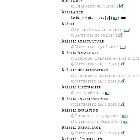
Bouygues
@
Chaperon
06.11.2021 (
ici
)
Bpifrance
Le blog à plusieurs
[7] (
ici
):
3
Brésil
@
Spredemann
20.12.2021 (
ici
)
@
Gatinois
28.06.2019 (
ici
)
Brésil: agriculture
@
Meyerfeld
25.06.2021 (
ici
)
Brésil: Amazonie
@
Cardoso Carrero
& al.
02.01.202
@
Meyerfeld
26.11.2021 (
ici
)
Brésil: déforestation
@
Cardoso Carrero
& al.
02.01.202
@
Meyerfeld
26.11.2021 (
ici
)
Brésil: électricité
@
afp
07.06.2021 (
ici
)
Brésil: environnement
@
Meyerfeld
26.11.2021 (
ici
)
Brésil: inflation
@
Corbishley
15.05.2021 (
ici
)
@
Corbishley
16.04.2021 (
ici
)
Brésil: orpaillage
@
Meyerfeld
26.11.2021 (
ici
)
Brésil: sécheresses