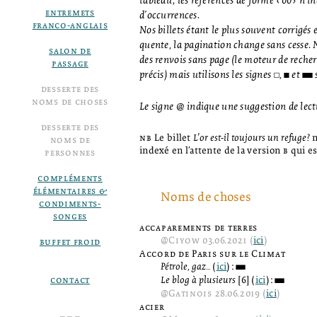
tableau; les références de forme ‹00› n’i
entremets
d’occurrences.
franco-anglais
Nos billets étant le plus souvent corrigés
quente, la pagination change sans cesse.
salon de
des renvois sans page (le moteur de reche
passage
précis) mais utilisons les signes
,
et
s
1
2
3
desserte des
noms de choses
Le signe @ indique une suggestion de lect
desserte des
nb
Le billet
L’or est-il toujours un refuge?
n
noms de
indexé en l’attente de la version
b
qui e
personnes
compléments
élémentaires &
Noms de choses
condiments-
songes
accaparements de terres
@
Ciyow
03.06.2021 (
ici
)
buffet froid
Accord de Paris sur le Climat
Pétrole, gaz...
(
ici
):
3
contact
Le blog à plusieurs
[6] (
ici
):
3
@
Gatinois
28.06.2019 (
ici
)
acier