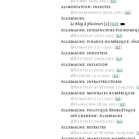
@
Fumey
16.02.2022 (
ici
)
alimentation: insectes
@
Alramamneh
09.02.2022 (
ici
)
Allemagne
Le blog à plusieurs
[2] (
ici
):
3
Allemagne: conjoncture économiq
@
Boutelet
28.01.2022 (
ici
)
Allemagne: finance numérique:
elec
@
Asmakov
27.11.2021 (
ici
)
Allemagne: industrie
@
Boutelet
20.03.2022 (
ici
)
Allemagne: inflation
@
Boutelet
07.02.2022 (
ici
)
@
Richter
13.12.2021 (
ici
)
Allemagne: infrastructures
@
Boutelet & Wieder
17.09.2021 (
Allemagne: monnaies numériques
@
Asmakov
27.11.2021 (
ici
)
@
Hamacher
28.04.2021 (
ici
)
Allemagne: politique énergétique
voir
charbon: Allemagne
@
Boutelet
04.09.2021 (
ici
)
Allemagne: retraites
@
Boutelet & Wieder
17.09.2021 (
Allemagne: transition numérique