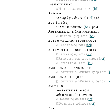
‹astroturfing›
@
Horel
& al.
03.11.2021 (
ici
)
Atécopol
Le blog à plusieurs
[2] (
ici
): p8
austérité(s)
Anticonsumérisme...
(
ici
): p1-4
Australie: matières premières
@
Durden
17.03.2022 (
ici
)
automatisation: logistique
@
Fagot
20.04.2021 (
ici
)
automobile: constructeurs
@
Béziat
09.07.2021 (
ici
)
@
Pasquier
& al.
23.04.2021 (
ici
)
@
Béziat
12.04.2021 (
ici
)
aversion au changement
@
Boutelet & Wieder
17.09.2021 (
aversion au risquet
@
Boutelet & Wieder
17.09.2021 (
aviation
voir
batteries: avion
voir
hydrogène: avion
@
Damgé
24.06.2021 (
ici
)
@
Dutheil
15.06.2021 (
ici
)
Axa