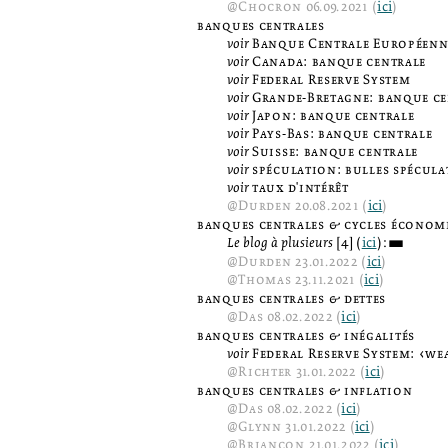
@
Chocron
06.09.2021 (
ici
)
banques centrales
voir
Banque Centrale Européenn
voir
Canada: banque centrale
voir
Federal Reserve System
voir
Grande-Bretagne: banque ce
voir
Japon: banque centrale
voir
Pays-Bas: banque centrale
voir
Suisse: banque centrale
voir
spéculation: bulles spécula
voir
taux d'intérêt
@
Durden
20.08.2021 (
ici
)
banques centrales & cycles économ
Le blog à plusieurs
[4] (
ici
):
3
@
Durden
23.01.2022 (
ici
)
@
Thomas
23.11.2021 (
ici
)
banques centrales & dettes
@
Das
08.02.2022 (
ici
)
banques centrales & inégalités
voir
Federal Reserve System: ‹we
@
Richter
31.01.2022 (
ici
)
banques centrales & inflation
@
Das
08.02.2022 (
ici
)
@
Glynn
31.01.2022 (
ici
)
@
Briançon
21.01.2022 (
ici
)