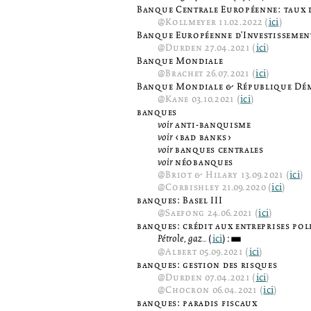
Banque Centrale Européenne: taux d
@
Kollmeyer
11.02.2022 (
ici
)
Banque Européenne d'Investissemen
@
Durden
27.04.2021 (
ici
)
Banque Mondiale
@
Brachet
26.07.2021 (
ici
)
Banque Mondiale & République Dé
@
Kane
03.10.2021 (
ici
)
banques
voir
anti-banquisme
voir
‹bad banks›
voir
banques centrales
voir
néobanques
@
Briot & Hilary
13.09.2021 (
ici
)
@
Corbishley
21.09.2020 (
ici
)
banques: Basel III
@
Saefong
24.06.2021 (
ici
)
banques: crédit aux entreprises po
Pétrole, gaz...
(
ici
):
3
@
Albert
05.09.2021 (
ici
)
banques: gestion des risques
@
Durden
07.04.2021 (
ici
)
@
Chocron
06.04.2021 (
ici
)
banques: paradis fiscaux