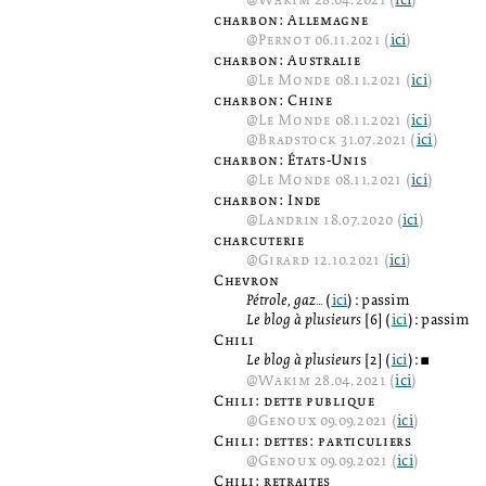
@
Wakim
28.04.2021 (
ici
)
charbon: Allemagne
@
Pernot
06.11.2021 (
ici
)
charbon: Australie
@
Le Monde
08.11.2021 (
ici
)
charbon: Chine
@
Le Monde
08.11.2021 (
ici
)
@
Bradstock
31.07.2021 (
ici
)
charbon: États-Unis
@
Le Monde
08.11.2021 (
ici
)
charbon: Inde
@
Landrin
18.07.2020 (
ici
)
charcuterie
@
Girard
12.10.2021 (
ici
)
Chevron
Pétrole, gaz...
(
ici
): passim
Le blog à plusieurs
[6] (
ici
): passim
Chili
Le blog à plusieurs
[2] (
ici
):
2
@
Wakim
28.04.2021 (
ici
)
Chili: dette publique
@
Genoux
09.09.2021 (
ici
)
Chili: dettes: particuliers
@
Genoux
09.09.2021 (
ici
)
Chili: retraites