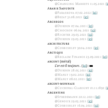
@
Changing Markets
11.05.2021 (
i
Arabie Saoudite
@
Paraskova
07.02.2022 (
ici
)
@
Bezat
31.08.2021 (
ici
)
Archegos
@
Durden
07.04.2021 (
ici
)
@
Chocron
06.04.2021 (
ici
)
@
Richter
29.03.2021 (
ici
)
@
Durden
29.03.2021 (
ici
)
architecture
@
Corbishley
30.04.2021 (
ici
)
Arctique
@
Reclaim Finance
23.09.2021 (
ici
)
argent
(métal)
L’or est-il toujours...
(
ici
):
3
@
Durden
28.05.2021 (
ici
)
@
Manly
19.02.2021 (
ici
)
@
Manly
08.02.2021 (
ici
)
argent-monnaie
@
Cucheval-Clarigny
01.11.1892 (
i
Argentine
@
Spredemann
20.12.2021 (
ici
)
@
Genoux
29.05.2021 (
ici
)
@
Corbishley
16.04.2021 (
ici
)