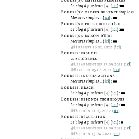
Bourse(s): matières premières
Le blog à plusieurs
[4] (
ici
):
3
Bourse(s): ordres de vente
stop loss
Mesures simples ...
(
ici
):
3
Bourse(s): presse boursière
Le blog à plusieurs
[4] (
ici
):
3
Bourse(s): raison d’être
Mesures simples ...
(
ici
):
3
@
Hulbert
16.02.2022 (
ici
)
Bourses: fraudes
voir
licornes
@
Leparmentier
13.09.2021 (
ici
)
@
Richter
05.02.2021 (
ici
)
Bourses: indices actions
Mesures simples ...
(
ici
):
3
Bourses: krach
Le blog à plusieurs
[4] (
ici
):
3
Bourses: rebonds techniques
Le blog à plusieurs
[4] (
ici
):
3
@
Durden
21.03.2022 (
ici
)
Bourses: régulation
Le blog à plusieurs
[4] (
ici
):
2
@
Leparmentier
13.09.2021 (
ici
)
@
Durden
13.04.2021 (
ici
)