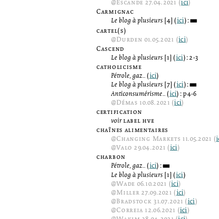
@
Escande
27.04.2021 (
ici
)
Carmignac
Le blog à plusieurs
[4] (
ici
):
3
cartel(s)
@
Durden
01.05.2021 (
ici
)
Cascend
Le blog à plusieurs
[1] (
ici
): 2-3
catholicisme
Pétrole, gaz...
(
ici
)
Le blog à plusieurs
[7] (
ici
):
3
Anticonsumérisme...
(
ici
): p4-6
@
Démas
10.08.2021 (
ici
)
certification
voir
label hve
chaînes alimentaires
@
Changing Markets
11.05.2021 (
i
@
Valo
29.04.2021 (
ici
)
charbon
Pétrole, gaz...
(
ici
):
3
Le blog à plusieurs
[1] (
ici
)
@
Wade
06.10.2021 (
ici
)
@
Miller
27.09.2021 (
ici
)
@
Bradstock
31.07.2021 (
ici
)
@
Correia
12.06.2021 (
ici
)