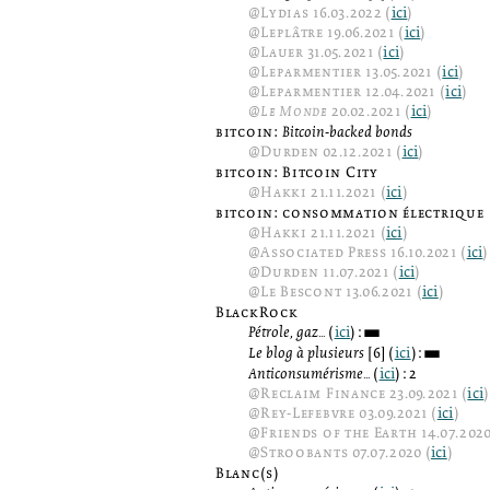
@
Lydias
16.03.2022 (
ici
)
@
Leplâtre
19.06.2021 (
ici
)
@
Lauer
31.05.2021 (
ici
)
@
Leparmentier
13.05.2021 (
ici
)
@
Leparmentier
12.04.2021 (
ici
)
@
Le Monde
20.02.2021 (
ici
)
bitcoin:
Bitcoin-backed bonds
@
Durden
02.12.2021 (
ici
)
bitcoin: Bitcoin City
@
Hakki
21.11.2021 (
ici
)
bitcoin: consommation électrique
@
Hakki
21.11.2021 (
ici
)
@
Associated Press
16.10.2021 (
ici
)
@
Durden
11.07.2021 (
ici
)
@
Le Bescont
13.06.2021 (
ici
)
BlackRock
Pétrole, gaz...
(
ici
):
3
Le blog à plusieurs
[6] (
ici
):
3
Anticonsumérisme...
(
ici
): 2
@
Reclaim Finance
23.09.2021 (
ici
)
@
Rey-Lefebvre
03.09.2021 (
ici
)
@
Friends of the Earth
14.07.2020
@
Stroobants
07.07.2020 (
ici
)
Blanc(s)