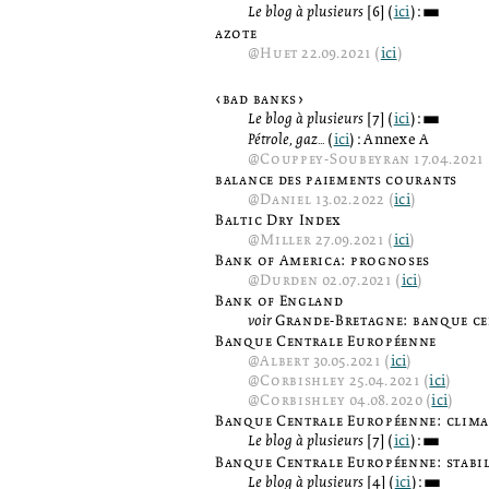
Le blog à plusieurs
[6] (
ici
):
3
azote
@
Huet
22.09.2021 (
ici
)
‹bad banks›
Le blog à plusieurs
[7] (
ici
):
3
Pétrole, gaz...
(
ici
): Annexe A
@
Couppey-Soubeyran
17.04.2021 
balance des paiements courants
@
Daniel
13.02.2022 (
ici
)
Baltic Dry Index
@
Miller
27.09.2021 (
ici
)
Bank of America: prognoses
@
Durden
02.07.2021 (
ici
)
Bank of England
voir
Grande-Bretagne: banque ce
Banque Centrale Européenne
@
Albert
30.05.2021 (
ici
)
@
Corbishley
25.04.2021 (
ici
)
@
Corbishley
04.08.2020 (
ici
)
Banque Centrale Européenne: clima
Le blog à plusieurs
[7] (
ici
):
3
Banque Centrale Européenne: stabil
Le blog à plusieurs
[4] (
ici
):
3