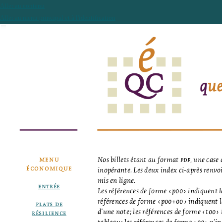
Aller au contenu
Aller au menu principal et à l'identification
menu
Nos billets étant au format
pdf,
une case d
économique
inopérante. Les deux index ci-après renvo
mis en ligne.
entrée
Les références de forme ‹p00› indiquent l
références de forme ‹p00+00› indiquent l
plats de
d’une note; les références de forme ‹t00›
résilience