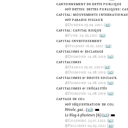
cantonnement de dette publique
voir
dettes: dettes publiques: 
capital: mouvements internationa
voir
paradis fiscaux
@
Durden
03.04.2021 (
ici
)
capital: capital risque
@
Funk
24.03.2021 (
ici
)
capital-investissement
@
Hulbert
16.02.2022 (
ici
)
capitalisme & esclavage
@
Desmond
14.08.2019 (
ici
)
capitalismes
@
Orange
05.02.2020 (
ici
)
@
Desmond
14.08.2019 (
ici
)
capitalismes & droits sociaux
@
Desmond
14.08.2019 (
ici
)
capitalismes & inégalités
@
Desmond
14.08.2019 (
ici
)
captage de co
2
voir
séquestration de co
2
Pétrole, gaz...
(
ici
):
3
Le blog à plusieurs
[6] (
ici
):
3
@
Goldberg
25.01.2022 (
ici
)
@
Philibert
04.05.2021 (
ici
)